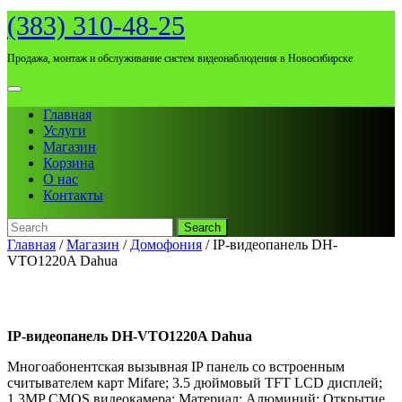
Skip
(383) 310-48-25
to
content
Продажа, монтаж и обслуживание систем видеонаблюдения в Новосибирске
Open
Menu
Главная
Услуги
Магазин
Корзина
О нас
Контакты
Search
for:
Close
Главная
/
Магазин
/
Домофония
/ IP-видеопанель DH-
Menu
VTO1220A Dahua
IP-видеопанель DH-VTO1220A Dahua
Многоабонентская вызывная IP панель со встроенным
считывателем карт Mifare; 3.5 дюймовый TFT LCD дисплей;
1.3MP CMOS видеокамера; Материал: Алюминий; Открытие