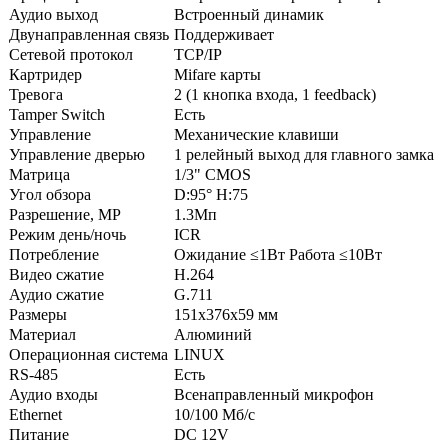
Аудио выход
Встроенный динамик
Двунаправленная связь
Поддерживает
Сетевой протокол
TCP/IP
Картридер
Mifare карты
Тревога
2 (1 кнопка входа, 1 feedback)
Tamper Switch
Есть
Управление
Механические клавиши
Управление дверью
1 релейный выход для главного замка
Матрица
1/3" CMOS
Угол обзора
D:95° H:75
Разрешение, МР
1.3Мп
Режим день/ночь
ICR
Потребление
Ожидание ≤1Вт Работа ≤10Вт
Видео сжатие
H.264
Аудио сжатие
G.711
Размеры
151х376х59 мм
Материал
Алюминий
Операционная система
LINUX
RS-485
Есть
Аудио входы
Всенаправленный микрофон
Ethernet
10/100 Мб/с
Питание
DC 12V