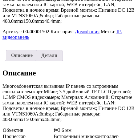
замка паролем или IC картой; WEB интерфейс; LAN;
Подсветка в ночное время; Врезной монтаж; Питание DC 12В
или VTNS1060A;&nbsp; Габаритные размеры:
408.0mmх150.0mmх46.4mm;
Артикул:
00-00001502
Категория:
Домофония
Метка:
IP-
видеопанель
Описание
Детали
Описание
Многоабонентская вызывная IP панель со встроенным
считывателем карт Mifare; 3.5 дюймовый TFT LCD дисплей;
1.3MP CMOS видеокамера; Материал: Алюминий; Открытие
замка паролем или IC картой; WEB интерфейс; LAN;
Подсветка в ночное время; Врезной монтаж; Питание DC 12В
или VTNS1060A;&nbsp; Габаритные размеры:
408.0mmх150.0mmх46.4mm;
Объектив
f=3.6 мм
Процессор
Встроенный микроконтроллер