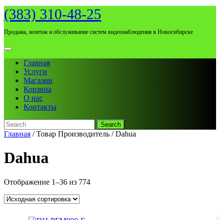
Skip
(383) 310-48-25
to
content
Продажа, монтаж и обслуживание систем видеонаблюдения в Новосибирске
Open
Menu
Главная
Услуги
Магазин
Корзина
О нас
Контакты
Search
for:
Close
Главная
/ Товар Производитель / Dahua
Menu
Dahua
Отображение 1–36 из 774