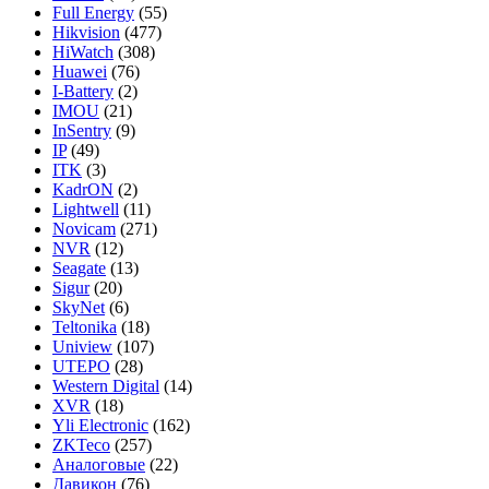
Full Energy
(55)
Hikvision
(477)
HiWatch
(308)
Huawei
(76)
I-Battery
(2)
IMOU
(21)
InSentry
(9)
IP
(49)
ITK
(3)
KadrON
(2)
Lightwell
(11)
Novicam
(271)
NVR
(12)
Seagate
(13)
Sigur
(20)
SkyNet
(6)
Teltonika
(18)
Uniview
(107)
UTEPO
(28)
Western Digital
(14)
XVR
(18)
Yli Electronic
(162)
ZKTeco
(257)
Аналоговые
(22)
Давикон
(76)