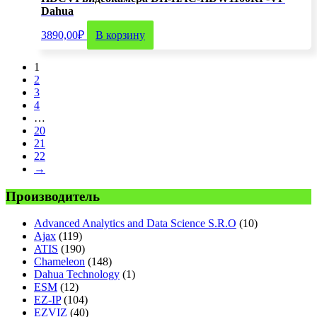
Dahua
3890,00
₽
В корзину
1
2
3
4
…
20
21
22
→
Производитель
Advanсed Analytics and Data Science S.R.O
(10)
Ajax
(119)
ATIS
(190)
Chameleon
(148)
Dahua Technology
(1)
ESM
(12)
EZ-IP
(104)
EZVIZ
(40)