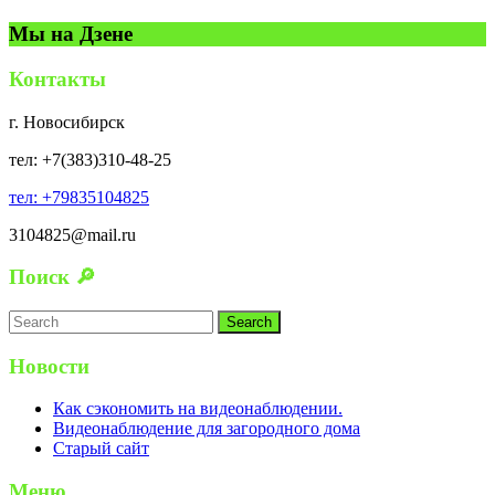
в
о
а
в
о
т
в
Мы на Дзене
в
р
в
о
а
о
а
в
р
в
р
а
о
Контакты
о
р
в
в
о
г. Новосибирск
в
тел: +7(383)310-48-25
тел: +79835104825
3104825@mail.ru
Поиск 🔎
Search
for:
Новости
Как сэкономить на видеонаблюдении.
Видеонаблюдение для загородного дома
Старый сайт
Меню