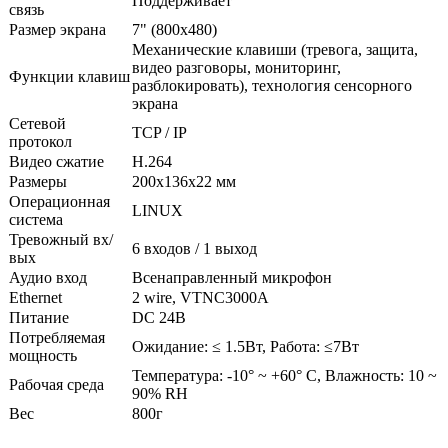
Поддерживает
связь
Размер экрана
7" (800х480)
Механические клавиши (тревога, защита,
видео разговоры, мониторинг,
Функции клавиш
разблокировать), технология сенсорного
экрана
Сетевой
TCP / IP
протокол
Видео сжатие
H.264
Размеры
200х136х22 мм
Операционная
LINUX
система
Тревожный вх/
6 входов / 1 выход
вых
Аудио вход
Всенаправленный микрофон
Ethernet
2 wire, VTNC3000A
Питание
DC 24В
Потребляемая
Ожидание: ≤ 1.5Вт, Работа: ≤7Вт
мощность
Температура: -10° ~ +60° С, Влажность: 10 ~
Рабочая среда
90% RH
Вес
800г