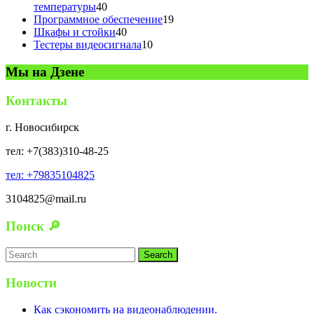
40
температуры
40
товаров
19
Программное обеспечение
19
40
товаров
Шкафы и стойки
40
товаров
10
Тестеры видеосигнала
10
товаров
Мы на Дзене
Контакты
г. Новосибирск
тел: +7(383)310-48-25
тел: +79835104825
3104825@mail.ru
Поиск 🔎
Search
for:
Новости
Как сэкономить на видеонаблюдении.