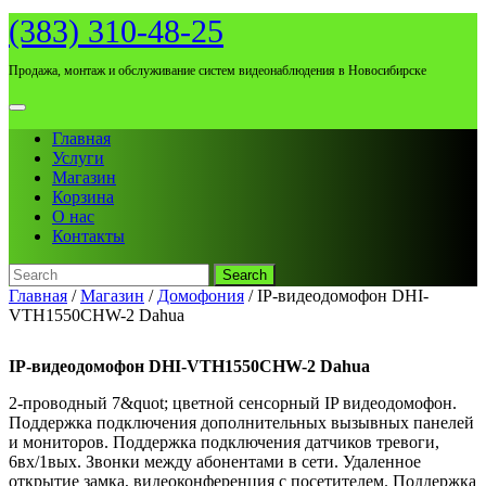
Skip
(383) 310-48-25
to
content
Продажа, монтаж и обслуживание систем видеонаблюдения в Новосибирске
Open
Menu
Главная
Услуги
Магазин
Корзина
О нас
Контакты
Search
for:
Close
Главная
/
Магазин
/
Домофония
/ IP-видеодомофон DHI-
Menu
VTH1550CHW-2 Dahua
IP-видеодомофон DHI-VTH1550CHW-2 Dahua
2-проводный 7&quot; цветной сенсорный IP видеодомофон.
Поддержка подключения дополнительных вызывных панелей
и мониторов. Поддержка подключения датчиков тревоги,
6вх/1вых. Звонки между абонентами в сети. Удаленное
открытие замка, видеоконференция с посетителем. Поддержка