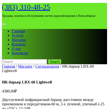
Skip
(383) 310-48-25
to
content
Продажа, монтаж и обслуживание систем видеонаблюдения в Новосибирске
Open
Menu
Главная
Услуги
Магазин
Корзина
О нас
Контакты
Search
for:
Close
Главная
/
Магазин
/
Сигнализация
/ ИК-барьер LBX-60
Menu
Lightwell
ИК-барьер LBX-60 Lightwell
4380,00
₽
Двухлучевой инфракрасный барьер, расстояние между
приемником и передатчиком-60 м, 2-х лучевой, уличный (-25
до +55С), 12-24В.