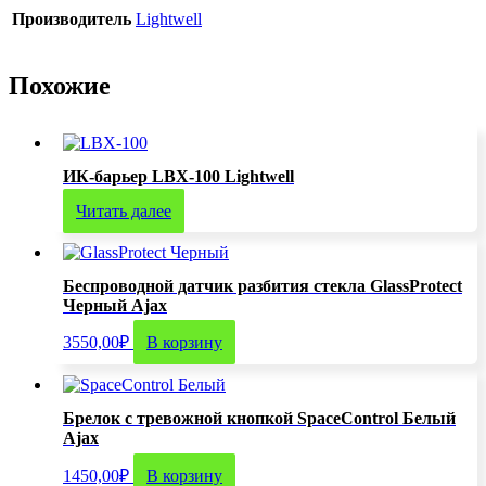
Производитель
Lightwell
Похожие
ИК-барьер LBX-100 Lightwell
Читать далее
Беспроводной датчик разбития стекла GlassProtect
Черный Ajax
3550,00
₽
В корзину
Брелок с тревожной кнопкой SpaceControl Белый
Ajax
1450,00
₽
В корзину