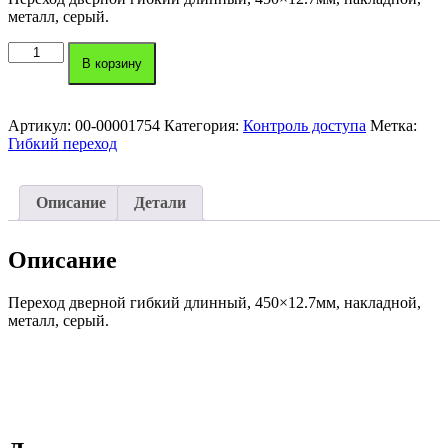
металл, серый.
Количество
В корзину
товара
Гибкий
переход
DLK-
Артикул:
00-00001754
Категория:
Контроль доступа
Метка:
401
Гибкий переход
Yli
Electronic
Описание
Детали
Описание
Переход дверной гибкий длинный, 450×12.7мм, накладной,
металл, серый.