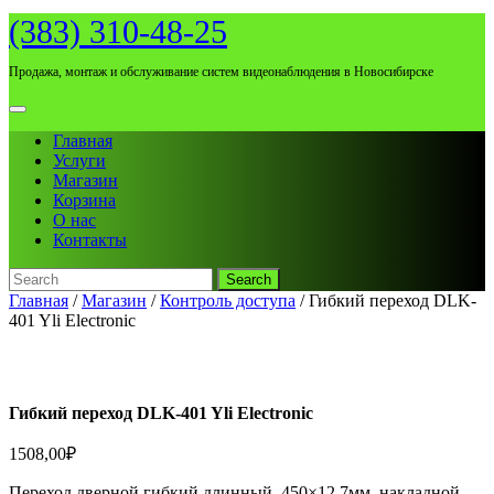
Skip
(383) 310-48-25
to
content
Продажа, монтаж и обслуживание систем видеонаблюдения в Новосибирске
Open
Menu
Главная
Услуги
Магазин
Корзина
О нас
Контакты
Search
for:
Close
Главная
/
Магазин
/
Контроль доступа
/ Гибкий переход DLK-
Menu
401 Yli Electronic
Гибкий переход DLK-401 Yli Electronic
1508,00
₽
Переход дверной гибкий длинный, 450×12.7мм, накладной,