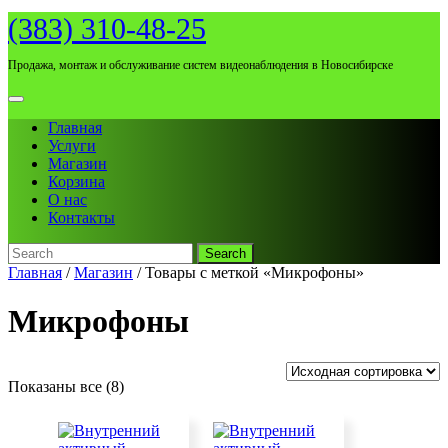
Skip
(383) 310-48-25
to
content
Продажа, монтаж и обслуживание систем видеонаблюдения в Новосибирске
Open
Menu
Главная
Услуги
Магазин
Корзина
О нас
Контакты
Search
for:
Close
Главная
/
Магазин
/ Товары с меткой «Микрофоны»
Menu
Микрофоны
Показаны все (8)