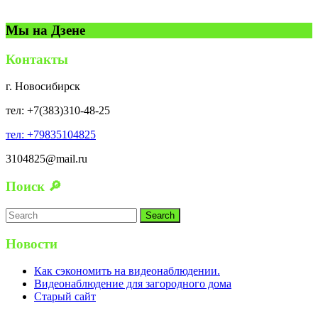
о
р
в
о
т
в
0
о
в
о
а
в
о
т
в
Мы на Дзене
в
р
в
о
а
о
а
в
р
в
р
а
о
Контакты
о
р
в
в
о
г. Новосибирск
в
тел: +7(383)310-48-25
тел: +79835104825
3104825@mail.ru
Поиск 🔎
Search
for:
Новости
Как сэкономить на видеонаблюдении.
Видеонаблюдение для загородного дома
Старый сайт