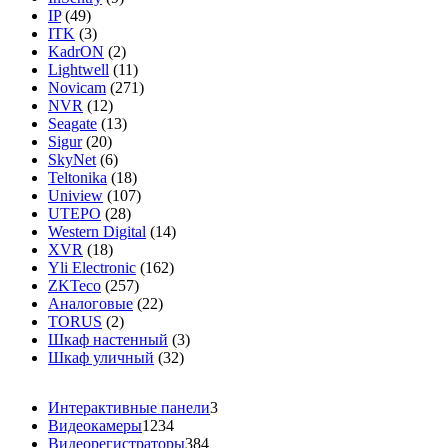
IP
(49)
ITK
(3)
KadrON
(2)
Lightwell
(11)
Novicam
(271)
NVR
(12)
Seagate
(13)
Sigur
(20)
SkyNet
(6)
Teltonika
(18)
Uniview
(107)
UTEPO
(28)
Western Digital
(14)
XVR
(18)
Yli Electronic
(162)
ZKTeco
(257)
Аналоговые
(22)
ТORUS
(2)
Шкаф настенный
(3)
Шкаф уличный
(32)
3
Интерактивные панели
3
1
т
Видеокамеры
1234
2
3
о
Видеорегистраторы
384