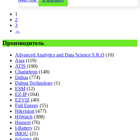
1
2
3
→
Производитель
Advanсed Analytics and Data Science S.R.O
(10)
Ajax
(119)
ATIS
(190)
Chameleon
(148)
Dahua
(774)
Dahua Technology
(1)
ESM
(12)
EZ-IP
(104)
EZVIZ
(40)
Full Energy
(55)
Hikvision
(477)
HiWatch
(308)
Huawei
(76)
I-Battery
(2)
IMOU
(21)
InSentry
(9)