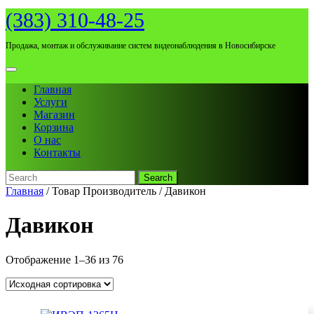
Skip
(383) 310-48-25
to
content
Продажа, монтаж и обслуживание систем видеонаблюдения в Новосибирске
Open
Menu
Главная
Услуги
Магазин
Корзина
О нас
Контакты
Search
for:
Close
Главная
/ Товар Производитель / Давикон
Menu
Давикон
Отображение 1–36 из 76