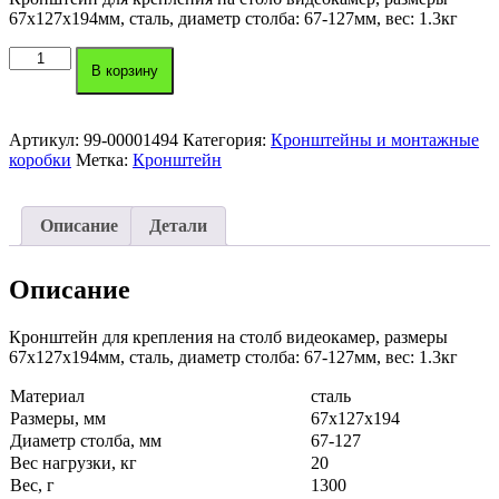
67x127x194мм, сталь, диаметр столба: 67-127мм, вес: 1.3кг
Количество
В корзину
товара
Кронштейн
DS-
1684ZJ
Артикул:
99-00001494
Категория:
Кронштейны и монтажные
Hikvision
коробки
Метка:
Кронштейн
Описание
Детали
Описание
Кронштейн для крепления на столб видеокамер, размеры
67x127x194мм, сталь, диаметр столба: 67-127мм, вес: 1.3кг
Материал
сталь
Размеры, мм
67х127х194
Диаметр столба, мм
67-127
Вес нагрузки, кг
20
Вес, г
1300