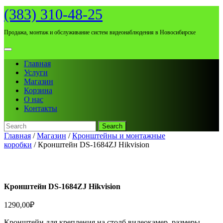
Skip
(383) 310-48-25
to
content
Продажа, монтаж и обслуживание систем видеонаблюдения в Новосибирске
Open
Menu
Главная
Услуги
Магазин
Корзина
О нас
Контакты
Search
for:
Close
Главная
/
Магазин
/
Кронштейны и монтажные
Menu
коробки
/ Кронштейн DS-1684ZJ Hikvision
Кронштейн DS-1684ZJ Hikvision
1290,00
₽
Кронштейн для крепления на столб видеокамер, размеры