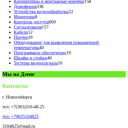
товаров
158
Кронштейны и монтажные коробки
158
338
товаров
Домофония
338
товаров
22
Устройства видеообработки
22
8
товара
Мониторы
8
товаров
669
Контроль доступа
669
157
товаров
Сигнализация
157
12
товаров
Кабели
12
товаров
29
Прочее
29
товаров
Оборудование для выявления повышенной
40
температуры
40
товаров
19
Программное обеспечение
19
40
товаров
Шкафы и стойки
40
товаров
10
Тестеры видеосигнала
10
товаров
Мы на Дзене
Контакты
г. Новосибирск
тел: +7(383)310-48-25
тел: +79835104825
3104825@mail.ru