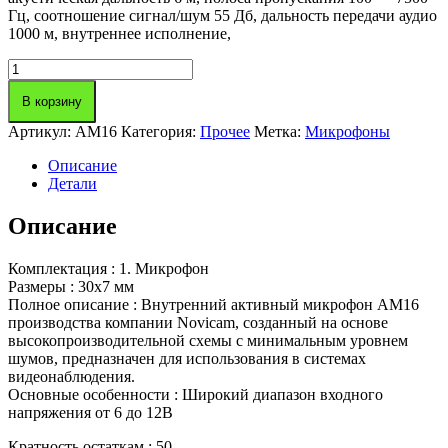
Гц, соотношение сигнал/шум 55 Дб, дальность передачи аудио
1000 м, внутреннее исполнение,
Количество
товара
Внутренний
В корзину
активный
Артикул:
AM16
Категория:
Прочее
Метка:
Микрофоны
микрофон
AM16
Описание
Детали
Описание
Комплектация : 1. Микрофон
Размеры : 30х7 мм
Полное описание : Внутренний активный микрофон AM16
производства компании Novicam, созданный на основе
высокопроизводительной схемы с минимальным уровнем
шумов, предназначен для использования в системах
видеонаблюдения.
Основные особенности : Широкий диапазон входного
напряжения от 6 до 12В
Кратность остаткам : 50