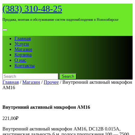
Skip
(383) 310-48-25
to
content
Продажа, монтаж и обслуживание систем видеонаблюдения в Новосибирске
Open
Menu
Главная
Услуги
Магазин
Корзина
О нас
Контакты
Search
for:
Close
Главная
/
Магазин
/
Прочее
/ Внутренний активный микрофон
Menu
AM16
Внутренний активный микрофон AM16
221,00
₽
Внутренний активный микрофон AM16, DC12В 0.015А,
акустическая дальность 6 м, полоса пропускания 100 — 7500