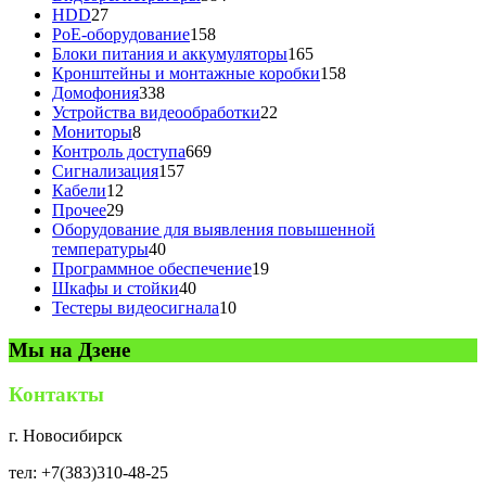
27
товара
HDD
27
товаров
158
PoE-оборудование
158
товаров
165
Блоки питания и аккумуляторы
165
товаров
158
Кронштейны и монтажные коробки
158
338
товаров
Домофония
338
товаров
22
Устройства видеообработки
22
8
товара
Мониторы
8
товаров
669
Контроль доступа
669
157
товаров
Сигнализация
157
12
товаров
Кабели
12
товаров
29
Прочее
29
товаров
Оборудование для выявления повышенной
40
температуры
40
товаров
19
Программное обеспечение
19
40
товаров
Шкафы и стойки
40
товаров
10
Тестеры видеосигнала
10
товаров
Мы на Дзене
Контакты
г. Новосибирск
тел: +7(383)310-48-25