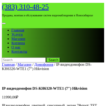
Skip
(383) 310-48-25
to
content
Продажа, монтаж и обслуживание систем видеонаблюдения в Новосибирске
Open
Menu
Главная
Услуги
Магазин
Корзина
О нас
Контакты
Search
for:
Close
Главная
/
Магазин
/
Домофония
/ IP-видеодомофон DS-
Menu
KH6320-WTE1 (7″) Hikvision
IP-видеодомофон DS-KH6320-WTE1 (7″) Hikvision
11990,00
₽
IP видеодомофон, цветной, сенсорный, экран 7&quot; TFT,