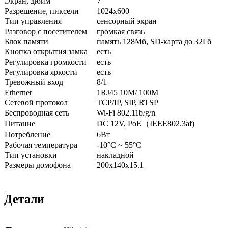
Экран, дюйм
7
Разрешение, пиксели
1024х600
Тип управления
сенсорный экран
Разговор с посетителем
громкая связь
Блок памяти
память 128Мб, SD-карта до 32Гб
Кнопка открытия замка
есть
Регулировка громкости
есть
Регулировка яркости
есть
Тревожный вход
8/1
Ethernet
1RJ45 10M/ 100M
Сетевой протокол
TCP/IP, SIP, RTSP
Беспроводная сеть
Wi-Fi 802.11b/g/n
Питание
DC 12V, PoE（IEEE802.3af)
Потребление
6Вт
Рабочая температура
-10°C ~ 55°C
Тип установки
накладной
Размеры домофона
200х140х15.1
Детали