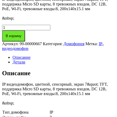
поддержка Micro SD карты, 8 тревожных входов, DC 12В,
PoE, Wi-Fi, тревожные входы:8, 200х140х15.1 мм
&nbsp;
Количество
товара
IP-
В корзину
видеодомофон
Артикул:
99-00000667
Категория:
Домофония
Метка:
IP-
DS-
видеодомофон
KH6320-
WTE1
Описание
(7")
Детали
Hikvision
Описание
IP видеодомофон, цветной, сенсорный, экран 7&quot; TFT,
поддержка Micro SD карты, 8 тревожных входов, DC 12В,
PoE, Wi-Fi, тревожные входы:8, 200х140х15.1 мм
&nbsp;
Тип домофона
IP