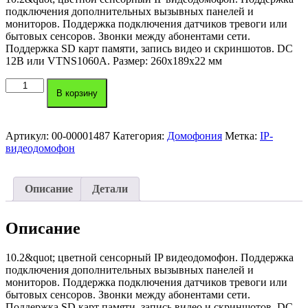
подключения дополнительных вызывных панелей и
мониторов. Поддержка подключения датчиков тревоги или
бытовых сенсоров. Звонки между абонентами сети.
Поддержка SD карт памяти, запись видео и скриншотов. DC
12В или VTNS1060A. Размер: 260х189х22 мм
Количество
В корзину
товара
IP-
видеодомофон
DH-
Артикул:
00-00001487
Категория:
Домофония
Метка:
IP-
VTH1660CH
видеодомофон
Dahua
Описание
Детали
Описание
10.2&quot; цветной сенсорный IP видеодомофон. Поддержка
подключения дополнительных вызывных панелей и
мониторов. Поддержка подключения датчиков тревоги или
бытовых сенсоров. Звонки между абонентами сети.
Поддержка SD карт памяти, запись видео и скриншотов. DC