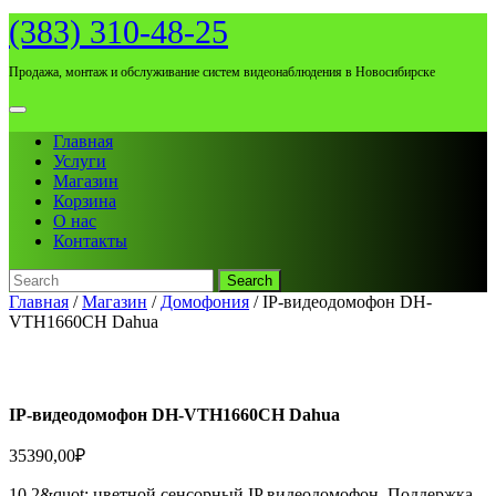
Skip
(383) 310-48-25
to
content
Продажа, монтаж и обслуживание систем видеонаблюдения в Новосибирске
Open
Menu
Главная
Услуги
Магазин
Корзина
О нас
Контакты
Search
for:
Close
Главная
/
Магазин
/
Домофония
/ IP-видеодомофон DH-
Menu
VTH1660CH Dahua
IP-видеодомофон DH-VTH1660CH Dahua
35390,00
₽
10.2&quot; цветной сенсорный IP видеодомофон. Поддержка