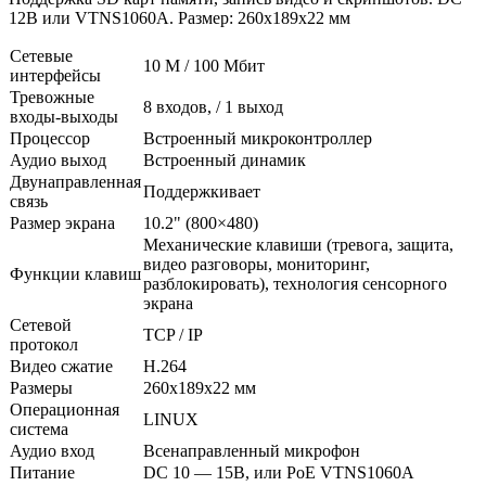
12В или VTNS1060A. Размер: 260х189х22 мм
Сетевые
10 M / 100 Мбит
интерфейсы
Тревожные
8 входов, / 1 выход
входы-выходы
Процессор
Встроенный микроконтроллер
Аудио выход
Встроенный динамик
Двунаправленная
Поддержкивает
связь
Размер экрана
10.2" (800×480)
Механические клавиши (тревога, защита,
видео разговоры, мониторинг,
Функции клавиш
разблокировать), технология сенсорного
экрана
Сетевой
TCP / IP
протокол
Видео сжатие
H.264
Размеры
260х189х22 мм
Операционная
LINUX
система
Аудио вход
Всенаправленный микрофон
Питание
DC 10 — 15В, или PoE VTNS1060A